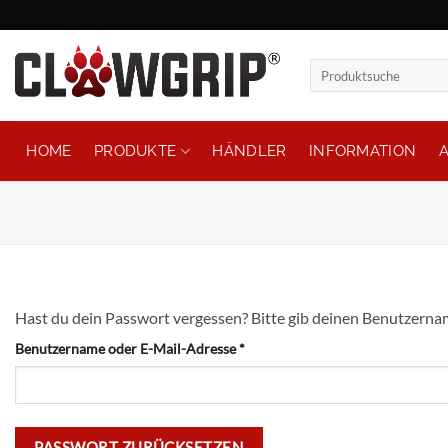
Zum
Inhalt
springen
Suchen
nach:
HOME
PRODUKTE
HÄNDLER
INFORMATION
Hast du dein Passwort vergessen? Bitte gib deinen Benutzername
Erforderlich
Benutzername oder E-Mail-Adresse
*
PASSWORT ZURÜCKSETZEN