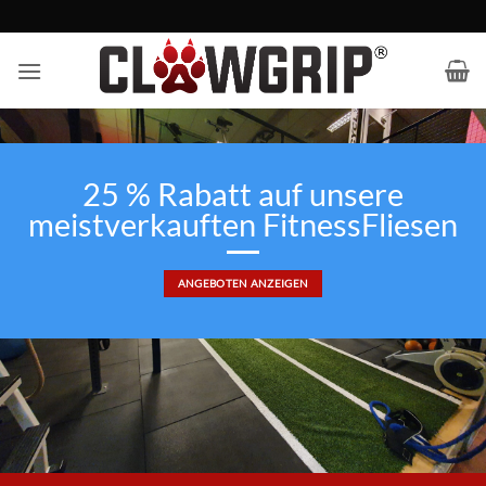
Zum
Inhalt
springen
25 % Rabatt auf unsere
meistverkauften FitnessFliesen
ANGEBOTEN ANZEIGEN