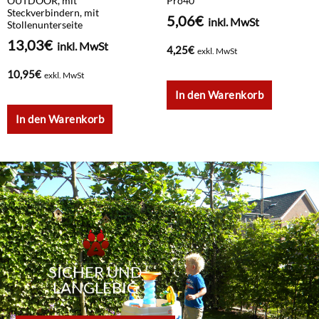
OUTDOOR, mit
Pro40
Steckverbindern, mit
5,06
€
inkl. MwSt
Stollenunterseite
13,03
€
inkl. MwSt
4,25
€
exkl. MwSt
10,95
€
exkl. MwSt
In den Warenkorb
In den Warenkorb
SICHER UND
LANGLEBIG