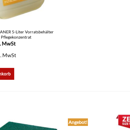
NER 5-Liter Vorratsbehälter
 Pflegekonzentrat
l. MwSt
l. MwSt
nkorb
Angebot!