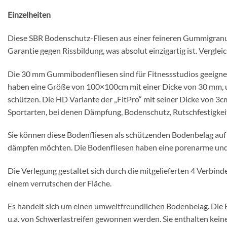
Einzelheiten
Diese SBR Bodenschutz-Fliesen aus einer feineren Gummigra
Garantie gegen Rissbildung, was absolut einzigartig ist. Vergle
Die 30 mm Gummibodenfliesen sind für Fitnessstudios geeignet,
haben eine Größe von 100×100cm mit einer Dicke von 30 mm, u
schützen. Die HD Variante der „FitPro“ mit seiner Dicke von 3
Sportarten, bei denen Dämpfung, Bodenschutz, Rutschfestigkeit,
Sie können diese Bodenfliesen als schützenden Bodenbelag au
dämpfen möchten. Die Bodenfliesen haben eine porenarme und l
Die Verlegung gestaltet sich durch die mitgelieferten 4 Verbi
einem verrutschen der Fläche.
Es handelt sich um einen umweltfreundlichen Bodenbelag. Die 
u.a. von Schwerlastreifen gewonnen werden. Sie enthalten kein