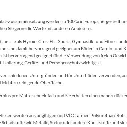
nulat-Zusammensetzung werden zu 100 % in Europa hergestellt 
ichen Sie gerne die Werte mit anderen Anbietern.
 um sie als Hyrox-, CrossFit-, Sport-, Gymnastik- und Fitnessbo
nd sind damit hervorragend geeignet um Böden in Cardio- und Kr
cm ist hervorragend geeignet für die Verwendung von freien Gewi
 Isolierung, Geräte- und Personenschutz wichtig ist.
f verschiedenen Untergründen und für Unterböden verwenden, auf
eicht zu reinigende Oberfläche.
nderpins pro Matte sehr einfach und Sie erhalten einen nahezu lü
Fliesen werden aus ungiftigen und VOC-armen Polyurethan-Rohsto
e Schadstoffe wie Metalle, Steine oder andere Kunststoffe und si