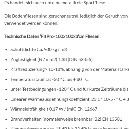
Es handelt sich auch um eine metallfreie Sportfliese.
Die Bodenfliesen sind geruchsneutral, lediglich der Geruch v
verwendet werden können.
Technische Daten ‘FitPro-100x100x3’cm Fliesen:
Schüttdichte Ca. 900 kg / m3
Zugfestigkeit (N / mm2) 1,38 (DIN 53455)
Kraftreduzierung> 10-18%, abhängig von der Materialstärk
Temperaturstabilität -30 ° C bis + 80 ° C.
unter Testbedingungen -120 ° C und für kurze Zeiträume bis 
Linearer Wärmeausdehnungskoeffizient. 23,1 * 10-5 / ° C +
Wärmeleitfähigkeit 0,17 W / (mK) EN 12667
Brandverhalten (normalerweise brennbar; B2) EN 13501
Klangverbesserung ca. 18 dB bis 23 dB; je nach konstruktion