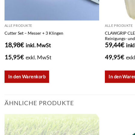
ALLE PRODUKTE
ALLE PRODUKTE
Cutter Set – Messer + 3 Klingen
CLAWGRIP CLEA
Reinigungs- und
18,98
€
59,44
€
inkl. MwSt
ink
15,95
€
49,95
€
exkl. MwSt
exk
In den Warenkorb
In den Ware
ÄHNLICHE PRODUKTE