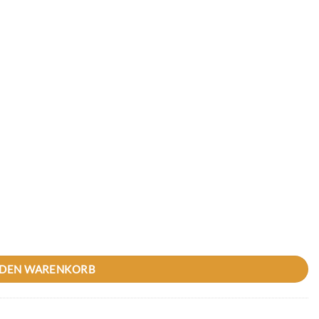
chutzmatte inkl. 4 Verbinderpins Menge
 DEN WARENKORB