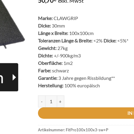
50,70
exkl. MwSt
Marke:
CLAWGRIP
Dicke:
30mm
Länge x Breite:
100x100cm
Toleranzen Länge & Breite:
<2%
Dicke:
<5%*
Gewicht:
27kg
Dichte:
+/-900kg/m3
Oberfläche:
1m2
Farbe:
schwarz
Garantie:
3 Jahre gegen Rissbildung**
Herstellung:
100% europäisch
"FitPro-100x100x3"cm schwarz - Fitness- & Bodens
IN
Artikelnummer:
FitPro100x100x3-sw+P