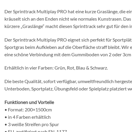
Der Sprinttrack Multiplay PRO hat eine kurze Graslänge, die ei
kräuselt sich an den Enden nicht wie normales Kunstrasen. Das W
kürzere „Graslänge“ macht diesen Sprinttrack sehr gut für den in
Der Sprinttrack Multiplay PRO eignet sich perfekt für Sportplät
Sportgras beim Aufkleben auf die Oberfläche straff bleibt. W
eine schöne Verbindung mit dem Gummiboden von 2 oder 3cm 
Erhältlich in vier Farben: Grün, Rot, Blau & Schwarz.
Die beste Qualität, sofort verfügbar, umweltfreundlich herges
Unterboden, Sportplatz, Übungsfeld oder Spielplatz platziert w
Funktionen und Vorteile
• Format: 200×1500cm
• in 4 Farben erhältlich
• 3 weiße Streifen pro Spur
• EU-zertifiziert nach EN-1177