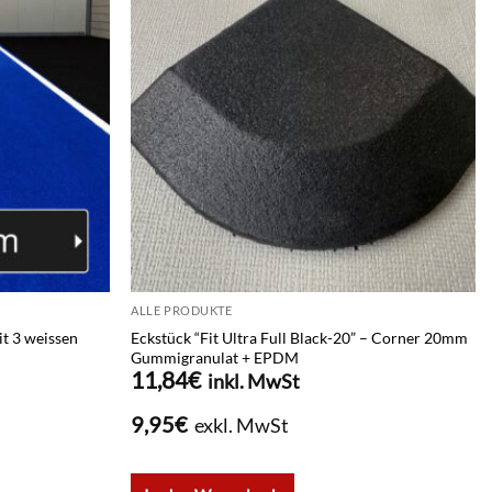
ALLE PRODUKTE
t 3 weissen
Eckstück “Fit Ultra Full Black-20” – Corner 20mm
Gummigranulat + EPDM
11,84
€
inkl. MwSt
9,95
€
exkl. MwSt