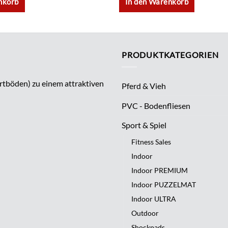
nkorb
In den Warenkorb
PRODUKTKATEGORIEN
rtböden) zu einem attraktiven
Pferd & Vieh
PVC - Bodenfliesen
Sport & Spiel
Fitness Sales
Indoor
Indoor PREMIUM
Indoor PUZZELMAT
Indoor ULTRA
Outdoor
Shockpads