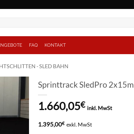
ANGEBOTE
FAQ
KONTAKT
HTSCHLITTEN - SLED BAHN
Sprinttrack SledPro 2x15m 
1.660,05
€
inkl. MwSt
1.395,00
€
exkl. MwSt