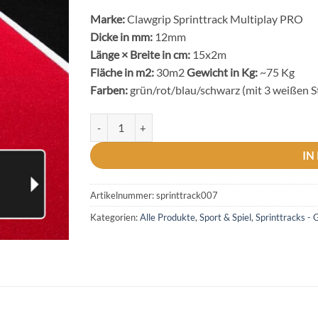
Marke:
Clawgrip Sprinttrack Multiplay PRO
Dicke in mm:
12mm
Länge × Breite in cm:
15x2m
Fläche in m2:
30m2
Gewicht in Kg:
~75 Kg
Farben:
grün/rot/blau/schwarz (mit 3 weißen St
Sprinttrack SledPro 2x15m rot mit 3 weissen Linie
IN
Artikelnummer:
sprinttrack007
Kategorien:
Alle Produkte
,
Sport & Spiel
,
Sprinttracks - 