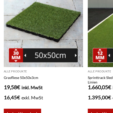
ALLE PRODUKTE
ALLE PRODUKTE
Grasfliese 50x50x3cm
Sprinttrack Sle
Linien
19,58
€
1.660,05
€
inkl. MwSt
16,45
€
1.395,00
€
exkl. MwSt