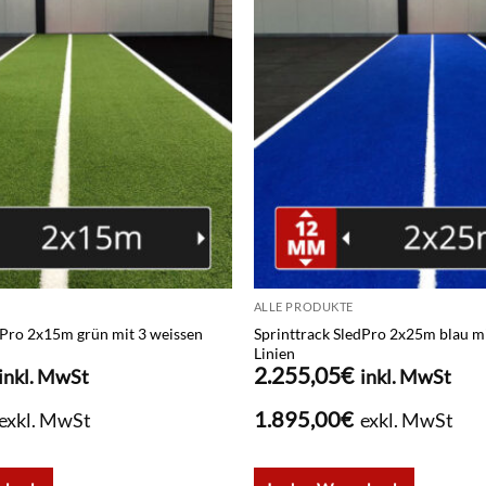
ALLE PRODUKTE
dPro 2x15m grün mit 3 weissen
Sprinttrack SledPro 2x25m blau mi
Linien
2.255,05
€
inkl. MwSt
inkl. MwSt
1.895,00
€
exkl. MwSt
exkl. MwSt