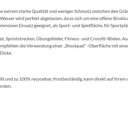
ne extrem starke Qualität und weniger Schmutz zwischen den Gräse
asser wird perfekt abgelassen, da es sich um eine offene Struktur 
tensiven Einsatz geeignet, als Sport- und Spielfläche, für Sportplä
ze, Sprintstrecken, Übungsfelder, Fitness- und Crossfit-Böden. Auch
ir empfehlen die Verwendung einer „Shockpad“ -Oberfläche mit e
Dicke.
tellt und zu 100% recycelbar, frostbeständig, kann direkt auf Ih
erden.