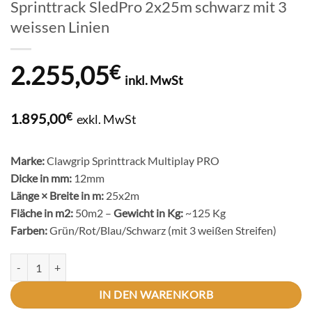
Sprinttrack SledPro 2x25m schwarz mit 3
weissen Linien
2.255,05
€
inkl. MwSt
1.895,00
€
exkl. MwSt
Marke:
Clawgrip Sprinttrack Multiplay PRO
Dicke in mm:
12mm
Länge × Breite in m:
25x2m
Fläche in m2:
50m2 –
Gewicht in Kg:
~125 Kg
Farben:
Grün/Rot/Blau/Schwarz (mit 3 weißen Streifen)
Sprinttrack SledPro 2x25m schwarz mit 3 weissen Linien Menge
IN DEN WARENKORB