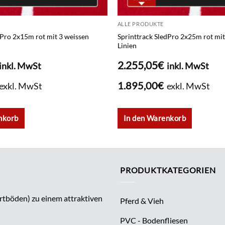
ALLE PRODUKTE
dPro 2x15m rot mit 3 weissen
Sprinttrack SledPro 2x25m rot mit
Linien
2.255,05
€
inkl. MwSt
inkl. MwSt
1.895,00
€
exkl. MwSt
exkl. MwSt
nkorb
In den Warenkorb
PRODUKTKATEGORIEN
rtböden) zu einem attraktiven
Pferd & Vieh
PVC - Bodenfliesen