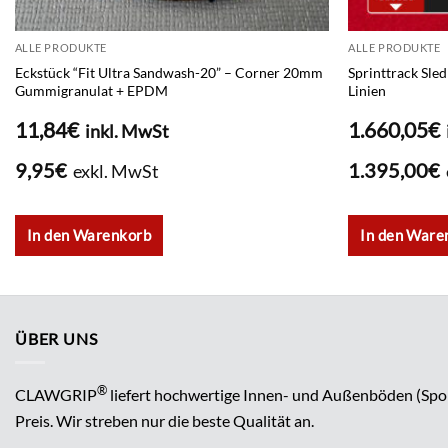
ALLE PRODUKTE
ALLE PRODUKTE
Eckstück “Fit Ultra Sandwash-20” – Corner 20mm
Sprinttrack Sle
Gummigranulat + EPDM
Linien
11,84
€
1.660,05
€
inkl. MwSt
9,95
€
1.395,00
€
exkl. MwSt
In den Warenkorb
In den Ware
ÜBER UNS
®
CLAWGRIP
liefert hochwertige Innen- und Außenböden (Spo
Preis. Wir streben nur die beste Qualität an.