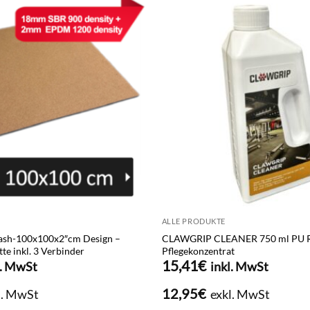
ALLE PRODUKTE
ash-100x100x2″cm Design –
CLAWGRIP CLEANER 750 ml PU Re
e inkl. 3 Verbinder
Pflegekonzentrat
15,41
€
l. MwSt
inkl. MwSt
12,95
€
l. MwSt
exkl. MwSt