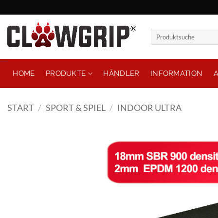
Zum
Inhalt
springen
Suchen
nach:
HOME
PRODUKTE
HÄNDLER
INFORMATION
START
/
SPORT & SPIEL
/
INDOOR ULTRA