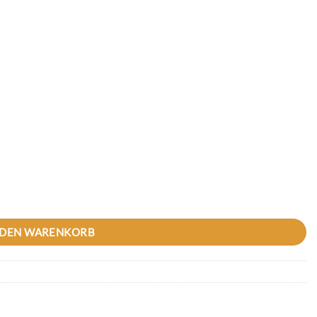
 20mm Gummigranulat + EPDM Menge
 DEN WARENKORB