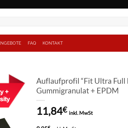
ANGEBOTE
FAQ
KONTAKT
Auflaufprofil “Fit Ultra F
Gummigranulat + EPDM
11,84
€
inkl. MwSt
€