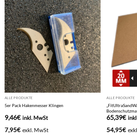
ALLE PRODUKTE
ALLE PRODUKTE
5er Pack Hakenmesser Klingen
„FitUltraSandW
Bodenschutzmatt
9,46
€
65,39
€
inkl. MwSt
ink
7,95
€
54,95
€
exkl. MwSt
exk