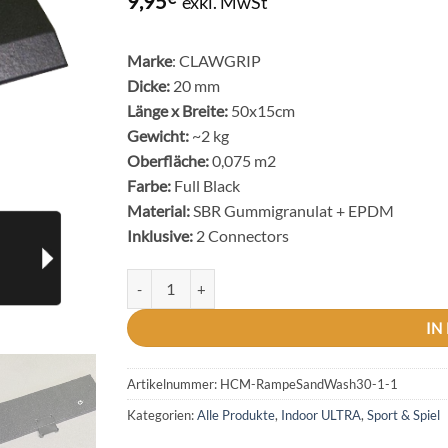
9,95
exkl. MwSt
Marke
: CLAWGRIP
Dicke:
20 mm
Länge x Breite:
50x15cm
Gewicht:
~2 kg
Oberfläche:
0,075 m2
Farbe:
Full Black
Material:
SBR Gummigranulat + EPDM
Inklusive:
2 Connectors
Auflaufprofil “Fit Ultra Full Black-20” – Rampe
IN
Artikelnummer:
HCM-RampeSandWash30-1-1
Kategorien:
Alle Produkte
,
Indoor ULTRA
,
Sport & Spiel